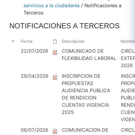
servicios a la ciudadanía
/
Notificaciones a
Terceros
NOTIFICACIONES A TERCEROS​​​
Fecha
Descripción
Nombr
22/07/2026
COMUNICADO DE
CIRC
FLEXIBILIDAD LABORAL
EXTE
2026
29/04/2026
INSCRIPCION DE
INSCR
PROPUESTAS
PROP
AUDIENCIA PUBLICA
AUDI
DE RENDICION
PUBL
CUENTAS VIGENCIA
REND
2025
CUEN
VIGEN
06/07/2026
COMUNICACION DE
CIRC