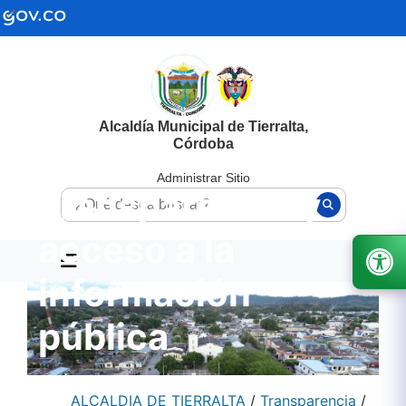
Alcaldía Municipal de Tierralta,
Córdoba
Administrar Sitio
Transparencia y
acceso a la
información
pública
ALCALDIA DE TIERRALTA
/
Transparencia
/