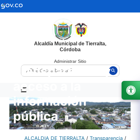
Alcaldía Municipal de Tierralta,
Córdoba
Administrar Sitio
Transparencia y
acceso a la
información
pública
ALCALDIA DE TIERRALTA
/
Transparencia
/