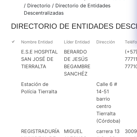
/
Directorio
/
Directorio de Entidades
Descentralizadas
DIRECTORIO DE ENTIDADES DES
Nombre Entidad
Líder Entidad
Dirección
Teléf
E.S.E HOSPITAL
BERARDO
(+57
SAN JOSÉ DE
DE JESÚS
7771
TIERRALTA
BEGAMBRE
7771
SANCHÉZ
Estación de
Calle 6 #
Polícia Tierralta
14-51
barrio
centro
Tierralta
(Córdoba)
REGISTRADURÍA
MIGUEL
carrera 13
3009